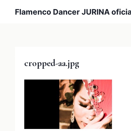
内
Flamenco Dancer JURINA oficia
容
を
ス
キ
ッ
プ
cropped-aa.jpg