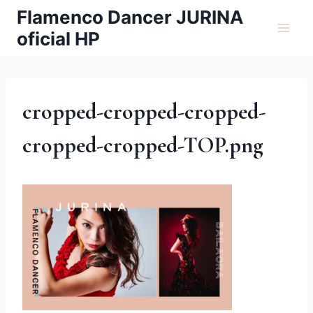
内
Flamenco Dancer JURINA
容
oficial HP
を
ス
キ
ッ
cropped-cropped-cropped-
プ
cropped-cropped-TOP.png