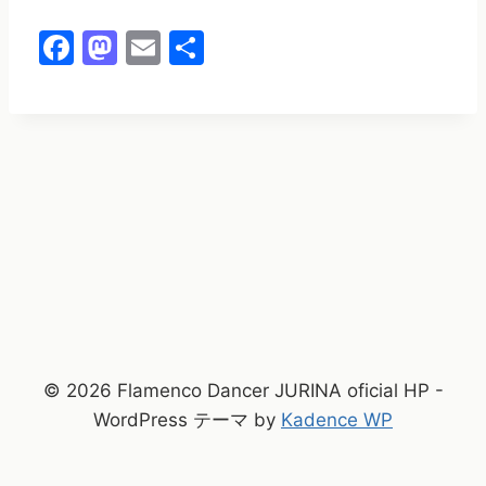
F
M
E
共
a
a
m
有
c
st
ai
e
o
l
b
d
o
o
o
n
k
© 2026 Flamenco Dancer JURINA oficial HP -
WordPress テーマ by
Kadence WP