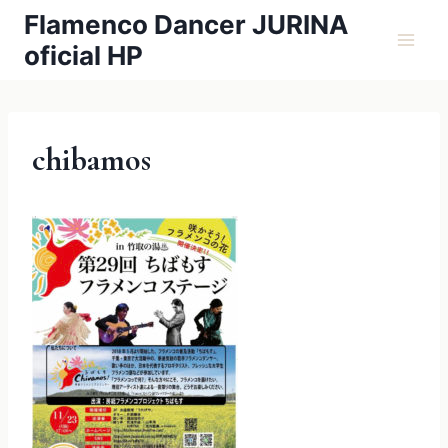
内
Flamenco Dancer JURINA
容
oficial HP
を
ス
キ
ッ
chibamos
プ