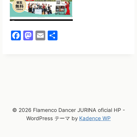
F
M
E
共
a
a
m
有
c
st
ai
e
o
l
b
d
o
o
o
n
k
© 2026 Flamenco Dancer JURINA oficial HP -
WordPress テーマ by
Kadence WP