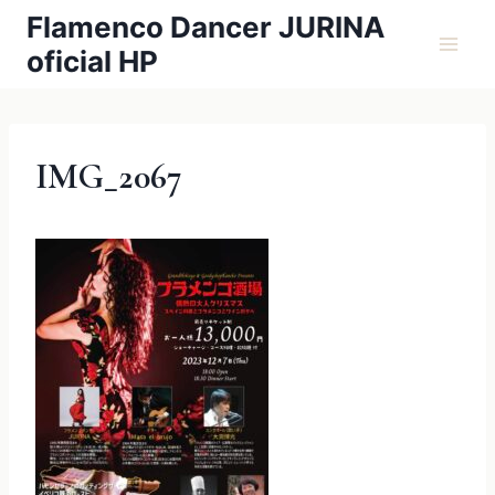
内
Flamenco Dancer JURINA
容
oficial HP
を
ス
キ
ッ
IMG_2067
プ