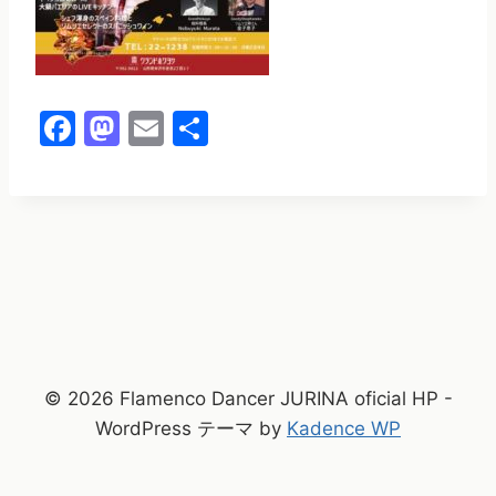
F
M
E
共
a
a
m
有
c
st
ai
e
o
l
b
d
o
o
o
n
k
© 2026 Flamenco Dancer JURINA oficial HP -
WordPress テーマ by
Kadence WP