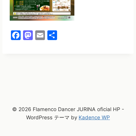
F
M
E
共
a
a
m
有
c
st
ai
e
o
l
b
d
o
o
o
n
k
© 2026 Flamenco Dancer JURINA oficial HP -
WordPress テーマ by
Kadence WP