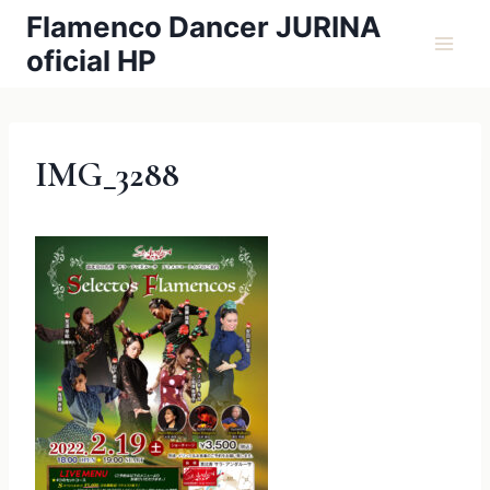
内
Flamenco Dancer JURINA
容
oficial HP
を
ス
キ
ッ
IMG_3288
プ