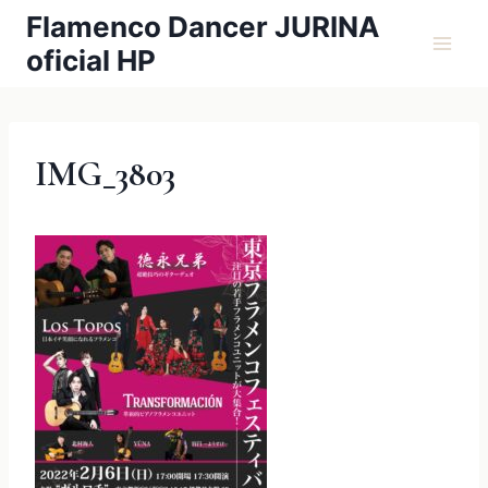
内
Flamenco Dancer JURINA
容
oficial HP
を
ス
キ
ッ
IMG_3803
プ