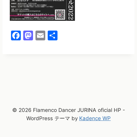
F
M
E
共
a
a
m
有
c
st
ai
e
o
l
b
d
o
o
o
n
k
© 2026 Flamenco Dancer JURINA oficial HP -
WordPress テーマ by
Kadence WP