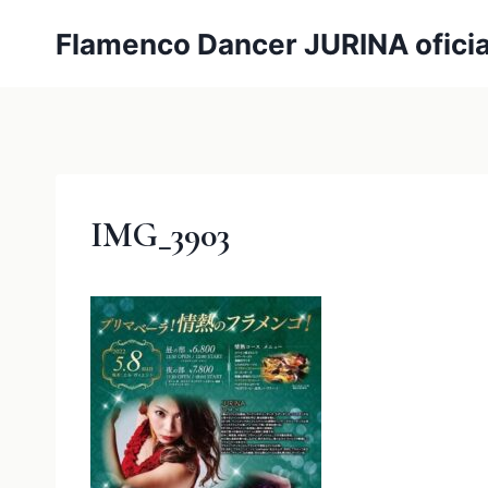
内
Flamenco Dancer JURINA oficia
容
を
ス
キ
ッ
プ
IMG_3903