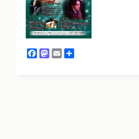
F
M
E
共
a
a
m
有
c
st
ai
e
o
l
b
d
o
o
o
n
k