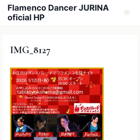
内
Flamenco Dancer JURINA
容
oficial HP
を
ス
キ
ッ
IMG_8127
プ