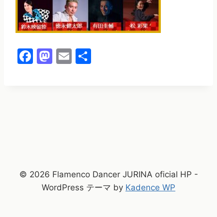
F
M
E
共
a
a
m
有
c
st
ai
e
o
l
b
d
o
o
o
n
k
© 2026 Flamenco Dancer JURINA oficial HP -
WordPress テーマ by
Kadence WP