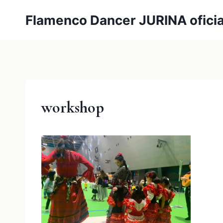
内
Flamenco Dancer JURINA oficia
容
を
ス
キ
ッ
プ
workshop