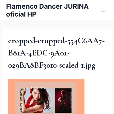
内
Flamenco Dancer JURINA
容
oficial HP
を
ス
キ
ッ
cropped-cropped-554C6AA7-
プ
B81A-4EDC-9A01-
029BA8BF3010-scaled-1.jpg