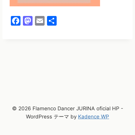
F
M
E
共
a
a
m
有
c
st
ai
e
o
l
b
d
o
o
o
n
k
© 2026 Flamenco Dancer JURINA oficial HP -
WordPress テーマ by
Kadence WP