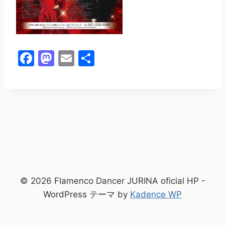
F
M
E
共
a
a
m
有
c
st
ai
e
o
l
b
d
o
o
o
n
k
© 2026 Flamenco Dancer JURINA oficial HP -
WordPress テーマ by
Kadence WP