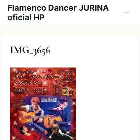
内
Flamenco Dancer JURINA
容
oficial HP
を
ス
キ
ッ
IMG_3656
プ